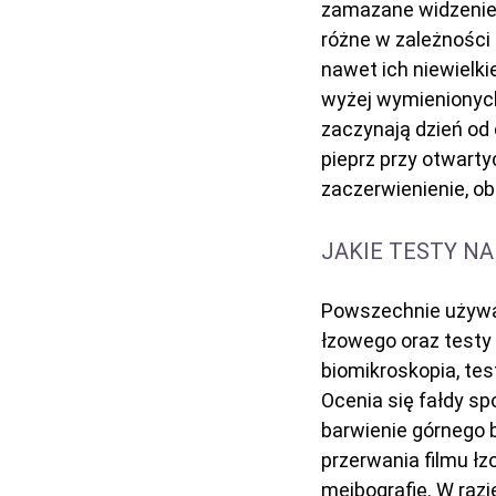
zamazane widzenie,
różne w zależności
nawet ich niewielk
wyżej wymienionych
zaczynają dzień od 
pieprz przy otwarty
zaczerwienienie, ob
JAKIE TESTY N
Powszechnie używan
łzowego oraz testy
biomikroskopia, tes
Ocenia się fałdy sp
barwienie górnego 
przerwania filmu ł
meibografię. W razi