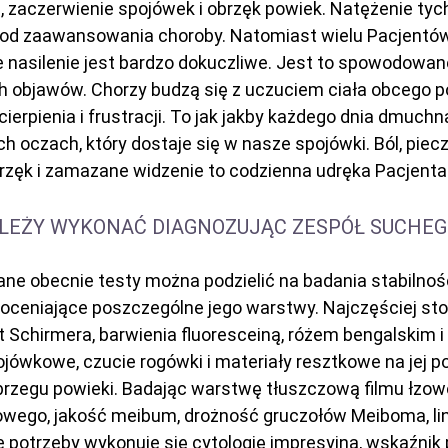
 zaczerwienie spojówek i obrzęk powiek. Natężenie tyc
 od zaawansowania choroby. Natomiast wielu Pacjentów
ie nasilenie jest bardzo dokuczliwe. Jest to spowodowa
 objawów. Chorzy budzą się z uczuciem ciała obcego p
cierpienia i frustracji. To jak jakby każdego dnia dmuch
ch oczach, który dostaje się w nasze spojówki. Ból, piecz
rzęk i zamazane widzenie to codzienna udręka Pacjenta
ALEŻY WYKONAĆ DIAGNOZUJĄC ZESPÓŁ SUCHEG
e obecnie testy można podzielić na badania stabilnośc
 oceniające poszczególne jego warstwy. Najczęściej s
t Schirmera, barwienia fluoresceiną, różem bengalskim i z
ojówkowe, czucie rogówki i materiały resztkowe na jej p
brzegu powieki. Badając warstwę tłuszczową filmu łzo
zowego, jakość meibum, drożność gruczołów Meiboma, lin
e potrzeby wykonuje się cytologię impresyjną, wskaźnik 