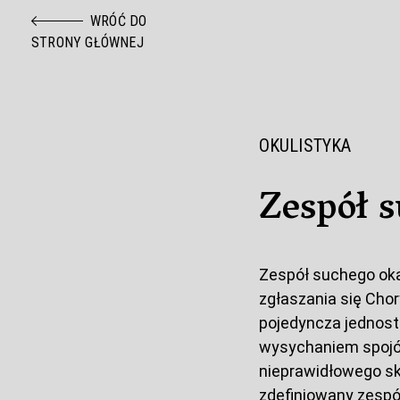
Przejdź do treści
WRÓĆ DO
STRONY GŁÓWNEJ
OKULISTYKA
Zespół 
Zespół suchego oka
zgłaszania się Chor
pojedyncza jednos
wysychaniem spojów
nieprawidłowego skł
zdefiniowany zespó