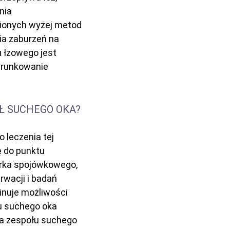
nia
wionych wyżej metod
ia zaburzeń na
u łzowego jest
ierunkowanie
Ł SUCHEGO OKA?
 leczenia tej
ę do punktu
orka spojówkowego,
rwacji i badań
inuje możliwości
u suchego oka
ia zespołu suchego