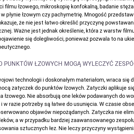
i filmu łzowego, mikroskopię konfokalną, badanie stęża
 w płynie łzowym czy pachymetrię. Mnogość przedsta
kazuje, że nie jest łatwo określić przyczynę powstawan
cznej. Ważne jest jednak określenie, która z warstw film
ojawienie się dolegliwości, ponieważ pozwala to na uk
peutycznego.
DO PUNKTÓW ŁZOWYCH MOGĄ WYLECZYĆ ZESPÓ
wojowi technologii i doskonałym materiałom, wraca się do
mocą zatyczek do punktów łzowych. Zatyczki aplikuje si
ika łzowego. Nie absorbują one leków podawanych do w
i i w razie potrzeby są łatwe do usunięcia. W czasie obse
obserwowano objawów niepożądanych. Zatyczka nie elim
leków, a w przypadku bardziej zaawansowanego zespoł
osowania sztucznych łez. Nie leczy przyczyny wystąpien