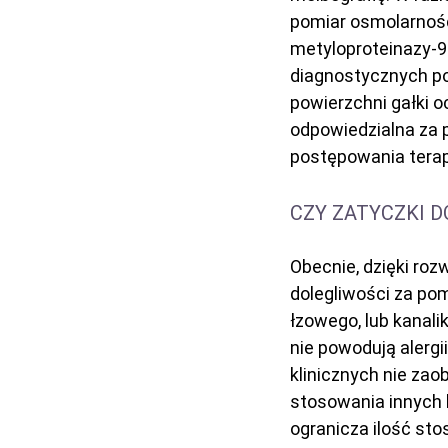
pomiar osmolarnośc
metyloproteinazy-9
diagnostycznych po
powierzchni gałki o
odpowiedzialna za p
postępowania tera
CZY ZATYCZKI 
Obecnie, dzięki roz
dolegliwości za po
łzowego, lub kanal
nie powodują alergi
klinicznych nie za
stosowania innych 
ogranicza ilość st