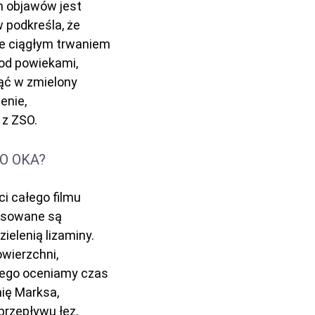
h objawów jest
 podkreśla, że
ne ciągłym trwaniem
od powiekami,
nąć w zmielony
enie,
 z ZSO.
O OKA?
i całego filmu
tosowane są
ielenią lizaminy.
owierzchni,
wego oceniamy czas
ię Marksa,
przepływu łez,